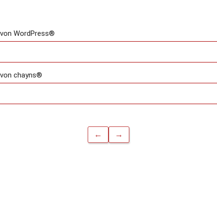
s von WordPress®
 von chayns®
←
→